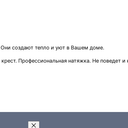
и
ч
е
с
т
 Они создают тепло и уют в Вашем доме.
в
о
крест. Профессиональная натяжка. Не поведет и 
т
о
в
а
р
а
К
а
р